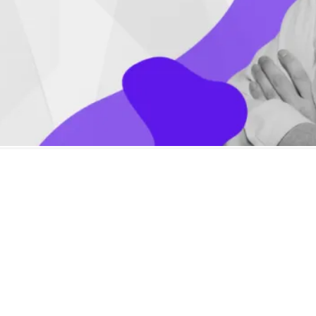
¿Te pasa algun
no 
no 
cuánto cobrar