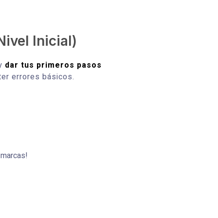
ivel Inicial)
 y
dar tus primeros pasos
ter errores básicos.
r marcas!