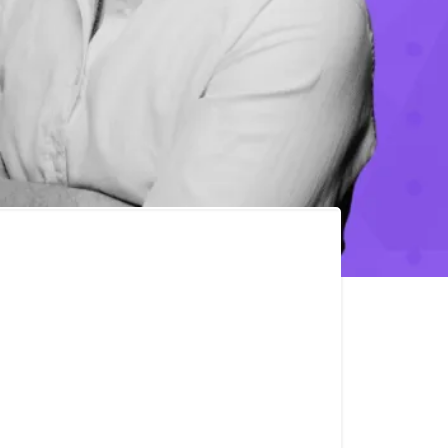
a de estas cosas?
sabés cómo atraer marcas
recibiste respuestas