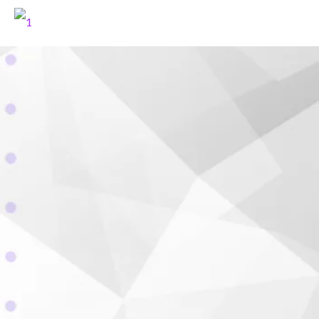
Profesionalizamos el patrocinio
Aprendé a c
sponsors de
profesional.
idioma que usan las marcas