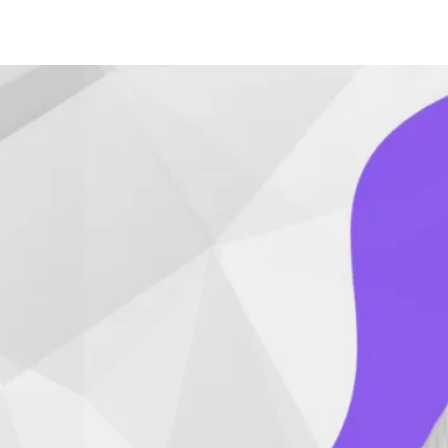
onseguir
 forma
.